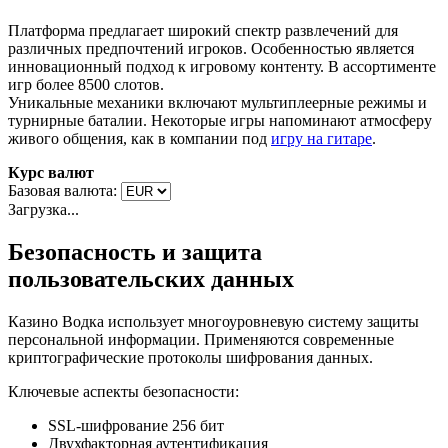
Платформа предлагает широкий спектр развлечений для
различных предпочтений игроков. Особенностью является
инновационный подход к игровому контенту. В ассортименте
игр более
8500 слото
в.
Уникальные механики включают мультиплеерные режимы и
турнирные баталии. Некоторые игры напоминают атмосферу
живого общения, как в компании под
игру на гитаре
.
Курс валют
Базовая валюта:
Загрузка...
Безопасность и защита
пользовательских данных
Казино Водка использует многоуровневую систему защиты
персональной информации. Применяются современные
криптографические протоколы шифрования данных.
Ключевые аспекты безопасности:
SSL-шифрование 256 бит
Двухфакторная аутентификация