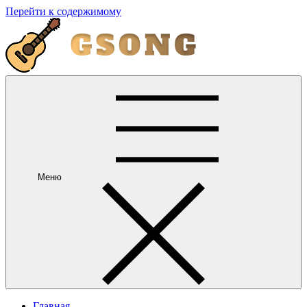
Перейти к содержимому
Меню
Главная