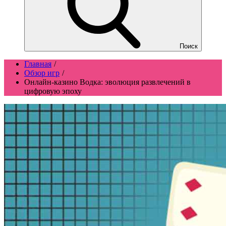
Поиск
Главная
Обзор игр
Онлайн-казино Водка: эволюция развлечений в
цифровую эпоху