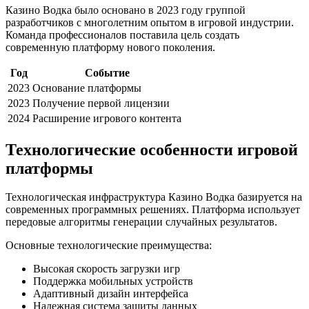
Казино Водка было основано в 2023 году группой
разработчиков с многолетним опытом в игровой индустрии.
Команда профессионалов поставила цель создать
современную платформу нового поколения.
Год
Событие
2023
Основание платформы
2023
Получение первой лицензии
2024
Расширение игрового контента
Технологические особенности игровой
платформы
Технологическая инфраструктура Казино Водка базируется на
современных программных решениях. Платформа использует
передовые алгоритмы генерации случайных результатов.
Основные технологические преимущества:
Высокая скорость загрузки игр
Поддержка мобильных устройств
Адаптивный дизайн интерфейса
Надежная система защиты данных