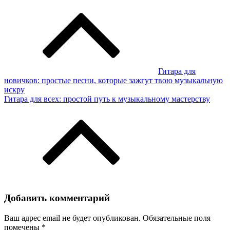
Гитара для
новичков: простые песни, которые зажгут твою музыкальную
искру
Гитара для всех: простой путь к музыкальному мастерству
Добавить комментарий
Ваш адрес email не будет опубликован.
Обязательные поля
помечены
*