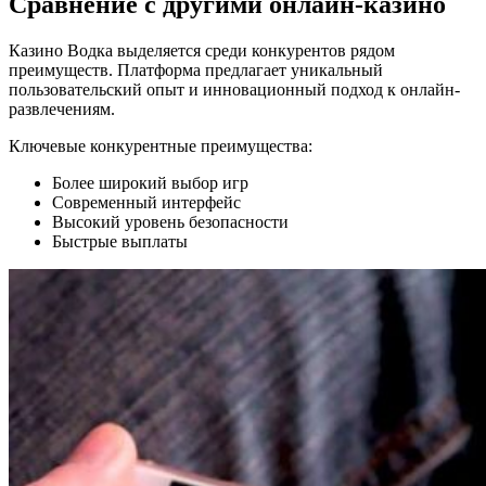
Сравнение с другими онлайн-казино
Казино Водка выделяется среди конкурентов рядом
преимуществ. Платформа предлагает уникальный
пользовательский опыт и инновационный подход к онлайн-
развлечениям.
Ключевые конкурентные преимущества:
Более широкий выбор игр
Современный интерфейс
Высокий уровень безопасности
Быстрые выплаты