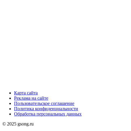
Карта сайта
Реклама на сайте
Пользовательское соглашение
Политика конфиденциальности
Обработка персональных данных
© 2025 gsong.ru