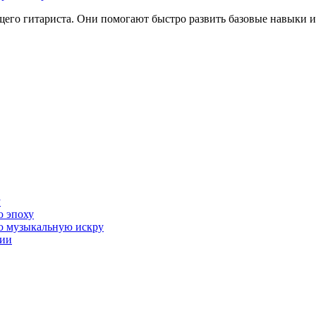
его гитариста. Они помогают быстро развить базовые навыки 
у
ю эпоху
ою музыкальную искру
сии