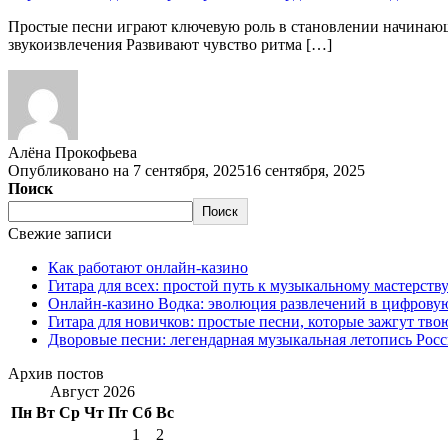
Простые песни играют ключевую роль в становлении начинающ
звукоизвлечения Развивают чувство ритма […]
Алёна Прокофьева
Опубликовано на
7 сентября, 2025
16 сентября, 2025
Поиск
Поиск
Свежие записи
Как работают онлайн-казино
Гитара для всех: простой путь к музыкальному мастерств
Онлайн-казино Водка: эволюция развлечений в цифрову
Гитара для новичков: простые песни, которые зажгут тв
Дворовые песни: легендарная музыкальная летопись Рос
Архив постов
Август 2026
Пн
Вт
Ср
Чт
Пт
Сб
Вс
1
2